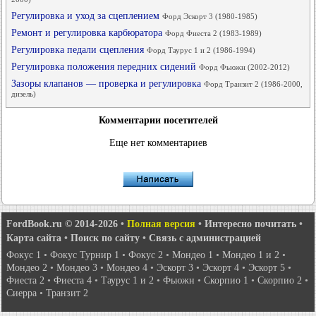
Регулировка и уход за сцеплением
Форд Эскорт 3 (1980-1985)
Ремонт и регулировка карбюратора
Форд Фиеста 2 (1983-1989)
Регулировка педали сцепления
Форд Таурус 1 и 2 (1986-1994)
Регулировка положения передних сидений
Форд Фьюжн (2002-2012)
Зазоры клапанов — проверка и регулировка
Форд Транзит 2 (1986-2000,
дизель)
Комментарии посетителей
Еще нет комментариев
FordBook.ru © 2014-2026
•
Полная версия
•
Интересно почитать
•
Карта сайта
•
Поиск по сайту
•
Связь с администрацией
Фокус 1
•
Фокус Турнир 1
•
Фокус 2
•
Мондео 1
•
Мондео 1 и 2
•
Мондео 2
•
Мондео 3
•
Мондео 4
•
Эскорт 3
•
Эскорт 4
•
Эскорт 5
•
Фиеста 2
•
Фиеста 4
•
Таурус 1 и 2
•
Фьюжн
•
Скорпио 1
•
Скорпио 2
•
Сиерра
•
Транзит 2