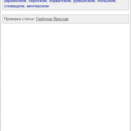
украинском
,
сербском
,
хорватском
,
румынском
,
польском
,
словацком
,
венгерском
Проверка статьи:
Горбунов Ярослав