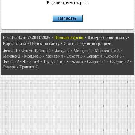
Еще нет комментариев
FordBook.ru © 2014-2026
•
Полная версия
•
Интересно почитать
•
Карта сайта
•
Поиск по сайту
•
Связь с администрацией
Фокус 1
•
Фокус Турнир 1
•
Фокус 2
•
Мондео 1
•
Мондео 1 и 2
•
Мондео 2
•
Мондео 3
•
Мондео 4
•
Эскорт 3
•
Эскорт 4
•
Эскорт 5
•
Фиеста 2
•
Фиеста 4
•
Таурус 1 и 2
•
Фьюжн
•
Скорпио 1
•
Скорпио 2
•
Сиерра
•
Транзит 2