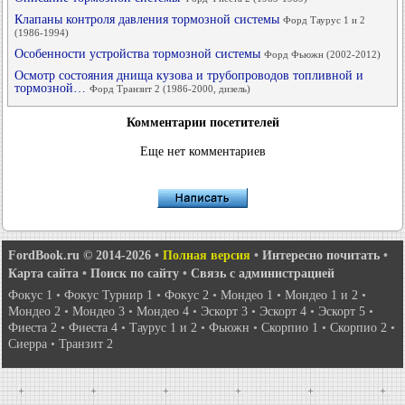
Клапаны контроля давления тормозной системы
Форд Таурус 1 и 2
(1986-1994)
Особенности устройства тормозной системы
Форд Фьюжн (2002-2012)
Осмотр состояния днища кузова и трубопроводов топливной и
тормозной…
Форд Транзит 2 (1986-2000, дизель)
Комментарии посетителей
Еще нет комментариев
FordBook.ru © 2014-2026
•
Полная версия
•
Интересно почитать
•
Карта сайта
•
Поиск по сайту
•
Связь с администрацией
Фокус 1
•
Фокус Турнир 1
•
Фокус 2
•
Мондео 1
•
Мондео 1 и 2
•
Мондео 2
•
Мондео 3
•
Мондео 4
•
Эскорт 3
•
Эскорт 4
•
Эскорт 5
•
Фиеста 2
•
Фиеста 4
•
Таурус 1 и 2
•
Фьюжн
•
Скорпио 1
•
Скорпио 2
•
Сиерра
•
Транзит 2