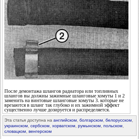
После демонтажа шлангов радиатора или топливных
шлангов вы должны зажимные шланговые хомуты 1 и 2
заменить на винтовые шланговые хомуты 3. которые не
врезаются в шланг так глубоко и их зажимной эффект
существенно лучше дозируется и распределяется.
Эта статья доступна на
английском
,
болгарском
,
белорусском
,
украинском
,
сербском
,
хорватском
,
румынском
,
польском
,
словацком
,
венгерском