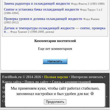
Замена радиатора и охлаждающей жидкости
Форд Фиеста 2 (1983-1989)
Снятие и установка бачка охлаждающей жидкости
Форд Таурус 1 и 2
(1986-1994)
Проверка уровня и доливка охлаждающей жидкости
Форд Фьюжн
(2002-2012)
Датчик и температуры охлаждающей жидкости — снятие, проверка
и…
Форд Транзит 2 (1986-2000, дизель)
Комментарии посетителей
Еще нет комментариев
FordBook.ru © 2014-2026
•
Полная версия
•
Интересно почитать
•
Карта сайта
•
Поиск по сайту
•
Связь с администрацией
Фокус 1
•
Фокус Турнир 1
•
Фокус 2
•
Мондео 1
•
Мондео 1 и 2
•
Мы применяем куки, чтобы сайт работал стабильно,
Мондео 2
•
Мондео 3
•
Мондео 4
•
Эскорт 3
•
Эскорт 4
•
Эскорт 5
•
запоминал настройки и был удобен для вас 🍪
Фиеста 2
•
Фиеста 4
•
Таурус 1 и 2
•
Фьюжн
•
Скорпио 1
•
Скорпио 2
•
Сиерра
•
Транзит 2
Продолжить