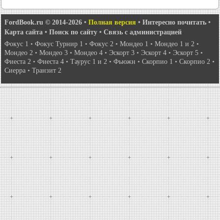
FordBook.ru © 2014-2026
•
Полная версия
•
Интересно почитать
•
Карта сайта
•
Поиск по сайту
•
Связь с администрацией
Фокус 1
•
Фокус Турнир 1
•
Фокус 2
•
Мондео 1
•
Мондео 1 и 2
•
Мондео 2
•
Мондео 3
•
Мондео 4
•
Эскорт 3
•
Эскорт 4
•
Эскорт 5
•
Фиеста 2
•
Фиеста 4
•
Таурус 1 и 2
•
Фьюжн
•
Скорпио 1
•
Скорпио 2
•
Сиерра
•
Транзит 2