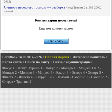
2012)
Суппорт переднего тормоза — разборка
Форд Транзит 2 (1986-2000,
дизель)
Комментарии посетителей
Еще нет комментариев
FordBook.ru © 2014-2026
•
Полная версия
•
Интересно почитать
•
Карта сайта
•
Поиск по сайту
•
Связь с администрацией
Фокус 1
•
Фокус Турнир 1
•
Фокус 2
•
Мондео 1
•
Мондео 1 и 2
•
Мондео 2
•
Мондео 3
•
Мондео 4
•
Эскорт 3
•
Эскорт 4
•
Эскорт 5
•
Фиеста 2
•
Фиеста 4
•
Таурус 1 и 2
•
Фьюжн
•
Скорпио 1
•
Скорпио 2
•
Сиерра
•
Транзит 2