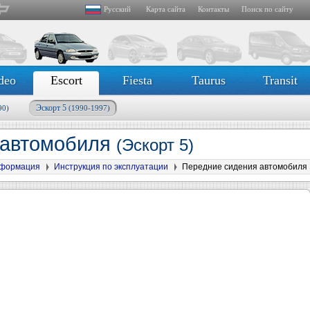
Русский
Карта сайта
Контакты
Поиск по сайту
deo
Escort
Fiesta
Taurus
Transit
Эскорт 5
90)
(1990-1997)
 автомобиля
(Эскорт 5)
формация
Инструкция по эксплуатации
Передние сидения автомобиля