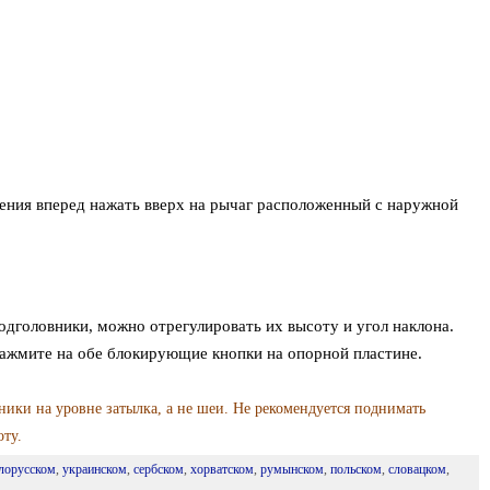
ения вперед нажать вверх на рычаг расположенный с наружной
одголовники, можно отрегулировать их высоту и угол наклона.
ажмите на обе блокирующие кнопки на опорной пластине.
ики на уровне затылка, а не шеи. Не рекомендуется поднимать
ту.
лорусском
,
украинском
,
сербском
,
хорватском
,
румынском
,
польском
,
словацком
,