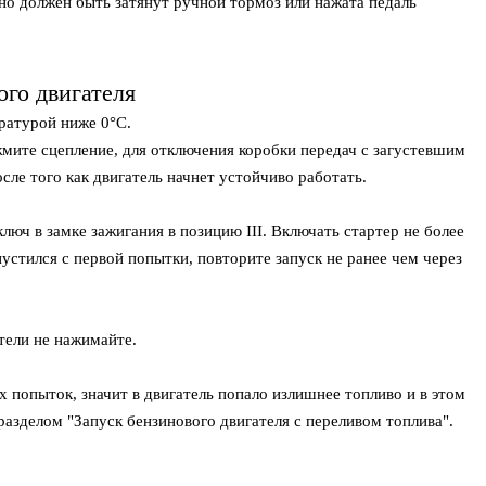
ьно должен быть затянут ручной тормоз или нажата педаль
ого двигателя
ратурой ниже 0°С.
жмите сцепление, для отключения коробки передач с загустевшим
ле того как двигатель начнет устойчиво работать.
люч в замке зажигания в позицию III. Включать стартер не более
пустился с первой попытки, повторите запуск не ранее чем через
тели не нажимайте.
ух попыток, значит в двигатель попало излишнее топливо и в этом
азделом "Запуск бензинового двигателя с переливом топлива".