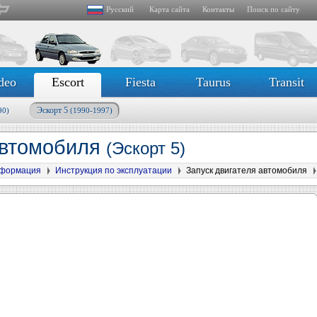
Русский
Карта сайта
Контакты
Поиск по сайту
deo
Escort
Fiesta
Taurus
Transit
Эскорт 5
90)
(1990-1997)
автомобиля
(Эскорт 5)
формация
Инструкция по эксплуатации
Запуск двигателя автомобиля