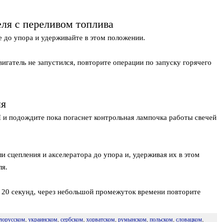
еля с переливом топлива
 до упора и удерживайте в этом положении.
вигатель не запустился, повторите операции по запуску горячего
ля
I и подождите пока погаснет контрольная лампочка работы свечей
 сцепления и акселератора до упора и, удерживая их в этом
ля.
ие 20 секунд, через небольшой промежуток времени повторите
лорусском
,
украинском
,
сербском
,
хорватском
,
румынском
,
польском
,
словацком
,