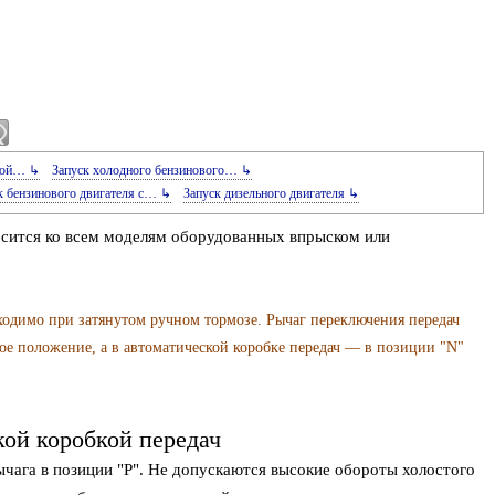
бкой… ↳
Запуск холодного бензинового… ↳
к бензинового двигателя с… ↳
Запуск дизельного двигателя ↳
осится ко всем моделям оборудованных впрыском или
ходимо при затянутом ручном тормозе. Рычаг переключения передач
ое положение, а в автоматической коробке передач — в позиции "N"
ой коробкой передач
ычага в позиции "Р". Не допускаются высокие обороты холостого