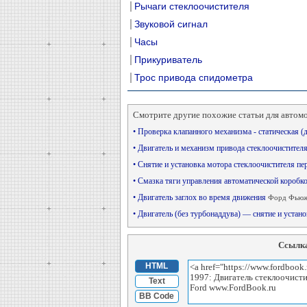
Рычаги стеклоочистителя
Звуковой сигнал
Часы
Прикуриватель
Трос привода спидометра
Смотрите другие похожие статьи для автом
• Проверка клапанного механизма - статическая 
• Двигатель и механизм привода стеклоочистител
• Снятие и установка мотора стеклоочистителя пе
• Смазка тяги управления автоматической коробк
• Двигатель заглох во время движения
Форд Фьюж
• Двигатель (без турбонаддува) — снятие и устан
Ссылка
HTML
Text
BB Code