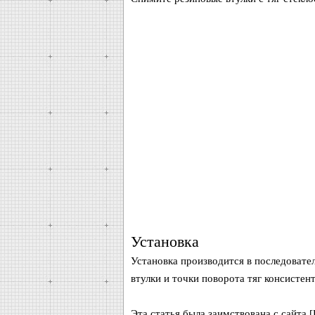
Установка
Установка производится в последовате
втулки и точки поворота тяг консистен
Эта статья была заимствована с сайта