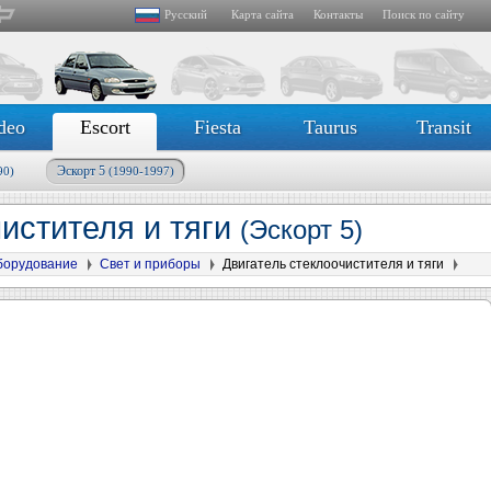
Русский
Карта сайта
Контакты
Поиск по сайту
deo
Escort
Fiesta
Taurus
Transit
Эскорт 5
90)
(1990-1997)
чистителя и тяги
(Эскорт 5)
борудование
Свет и приборы
Двигатель стеклоочистителя и тяги