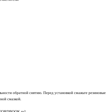
льности обратной снятию. Перед установкой смажьте резиновые
тной смазкой.
 [FORDBOOK.ru]