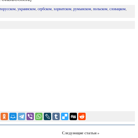
лорусском
,
украинском
,
сербском
,
хорватском
,
румынском
,
польском
,
словацком
,
Следующие статьи »