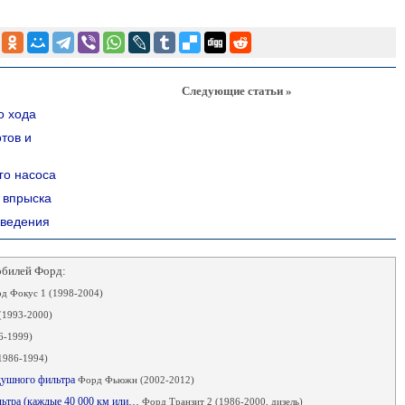
Следующие статьи »
о хода
тов и
го насоса
 впрыска
сведения
обилей Форд:
д Фокус 1 (1998-2004)
(1993-2000)
6-1999)
1986-1994)
здушного фильтра
Форд Фьюжн (2002-2012)
льтра (каждые 40 000 км или…
Форд Транзит 2 (1986-2000, дизель)