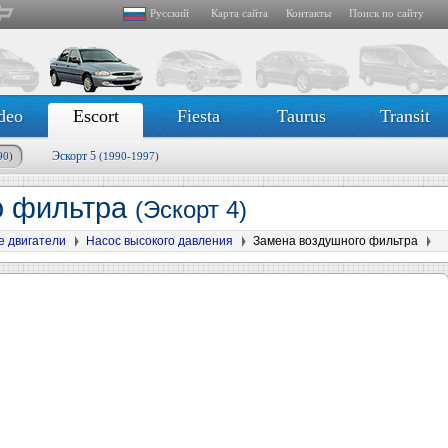
Русский
Карта сайта
Контакты
Поиск по сайту
deo
Escort
Fiesta
Taurus
Transit
Эскорт 5
90)
(1990-1997)
о фильтра
(Эскорт 4)
е двигатели
Насос высокого давления
Замена воздушного фильтра