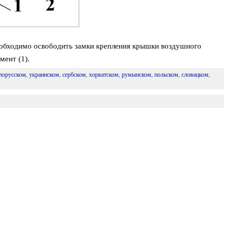
обходимо освободить замки крепления крышки воздушного
мент (1).
лорусском
,
украинском
,
сербском
,
хорватском
,
румынском
,
польском
,
словацком
,