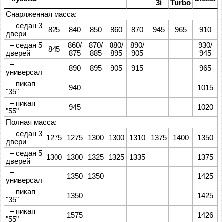
3i
Turbo
Снаряженная масса:
– седан 3
825
840
850
860
870
945
965
910
двери
– седан 5
860/
870/
880/
890/
930/
845
дверей
875
885
895
905
945
–
890
895
905
915
965
универсал
– пикап
940
1015
"35"
– пикап
945
1020
"55"
Полная масса:
– седан 3
1275
1275
1300
1300
1310
1375
1400
1350
двери
– седан 5
1300
1300
1325
1325
1335
1375
дверей
–
1350
1350
1425
универсал
– пикап
1350
1425
"35"
– пикап
1575
1426
"55"