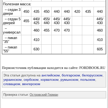
Полезная масса:
– седан 3
450
435
450
440
440
420
435
440
двери
– седан 5
440/
455/
445/
445/
445/
455
дверей
425
440
430
430
430
–
460
455
470
470
460
универсал
– пикап
410
410
"35"
– пикап
630
605
"55"
Первоисточник публикации находится на сайте: FORDBOOK.RU
Эта статья доступна на
английском
,
болгарском
,
белорусском
,
украинском
,
сербском
,
хорватском
,
румынском
,
польском
,
словацком
,
венгерском
Проверка статьи:
Островский Герман