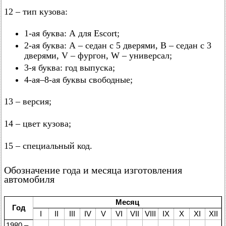
12 – тип кузова:
1-ая буква: А для Escort;
2-ая буква: А – седан с 5 дверями, В – седан с 3
дверями, V – фургон, W – универсал;
3-я буква: год выпуска;
4-ая–8-ая буквы свободные;
13 – версия;
14 – цвет кузова;
15 – специальный код.
Обозначение года и месяца изготовления
автомобиля
Месяц
Год
I
II
III
IV
V
VI
VII
VIII
IX
X
XI
XII
1980 –