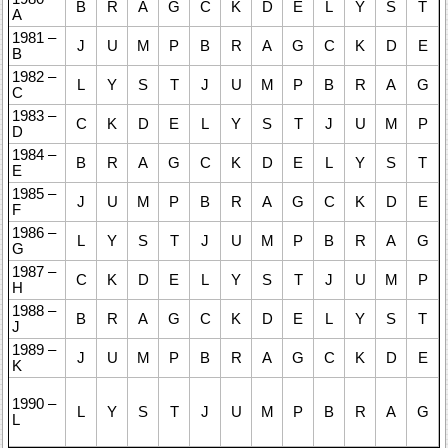
B
R
A
G
C
K
D
E
L
Y
S
T
A
1981 –
J
U
M
P
B
R
A
G
C
K
D
E
B
1982 –
L
Y
S
T
J
U
M
P
B
R
A
G
C
1983 –
C
K
D
E
L
Y
S
T
J
U
M
P
D
1984 –
B
R
A
G
C
K
D
E
L
Y
S
T
E
1985 –
J
U
M
P
B
R
A
G
C
K
D
E
F
1986 –
L
Y
S
T
J
U
M
P
B
R
A
G
G
1987 –
C
K
D
E
L
Y
S
T
J
U
M
P
H
1988 –
B
R
A
G
C
K
D
E
L
Y
S
T
J
1989 –
J
U
M
P
B
R
A
G
C
K
D
E
K
1990 –
L
Y
S
T
J
U
M
P
B
R
A
G
L