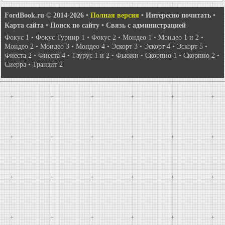
FordBook.ru © 2014-2026
•
Полная версия
•
Интересно почитать
•
Карта сайта
•
Поиск по сайту
•
Связь с администрацией
Фокус 1
•
Фокус Турнир 1
•
Фокус 2
•
Мондео 1
•
Мондео 1 и 2
•
Мондео 2
•
Мондео 3
•
Мондео 4
•
Эскорт 3
•
Эскорт 4
•
Эскорт 5
•
Фиеста 2
•
Фиеста 4
•
Таурус 1 и 2
•
Фьюжн
•
Скорпио 1
•
Скорпио 2
•
Сиерра
•
Транзит 2