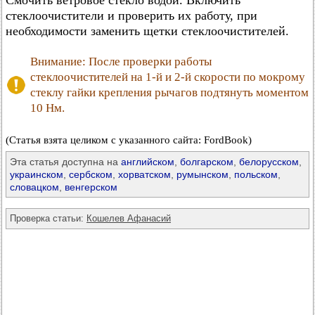
Смочить ветровое стекло водой. Включить
стеклоочистители и проверить их работу, при
необходимости заменить щетки стеклоочистителей.
Внимание: После проверки работы
стеклоочистителей на 1-й и 2-й скорости по мокрому
стеклу гайки крепления рычагов подтянуть моментом
10 Нм.
(Статья взята целиком с указанного сайта: FordBook)
Эта статья доступна на
английском
,
болгарском
,
белорусском
,
украинском
,
сербском
,
хорватском
,
румынском
,
польском
,
словацком
,
венгерском
Проверка статьи:
Кошелев Афанасий