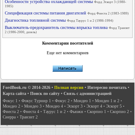
Особенности устройства охлаждающей системы
Форд Эскорт 3 (1980-
1985)
Спецификация системы питания двигателей
Форд Фиеста 2 (1983-1989)
Диагностика топливной системы
Форд Таурус 1 и 2 (1986-1994)
Выключатель-предохранитель системы впрыска топлива
Форд Транзит
2 (1986-2000, дизель)
Комментарии посетителей
Еще нет комментариев
FordBook.ru © 2014-2026
•
Полная версия
•
Интересно почитать
•
Карта сайта
•
Поиск по сайту
•
Связь с администрацией
Фокус 1
•
Фокус Турнир 1
•
Фокус 2
•
Мондео 1
•
Мондео 1 и 2
•
Мондео 2
•
Мондео 3
•
Мондео 4
•
Эскорт 3
•
Эскорт 4
•
Эскорт 5
•
Фиеста 2
•
Фиеста 4
•
Таурус 1 и 2
•
Фьюжн
•
Скорпио 1
•
Скорпио 2
•
Сиерра
•
Транзит 2