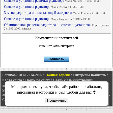
Снятие и установка решетки радиатора
Форд Мондео 1 (1993-1996)
Снятие и установка радиатора
Форд Эскорт 3 (1980-1985)
Замена радиатора и охлаждающей жидкости
Форд Фиеста 2 (1983-1989)
Снятие и установка радиатора
Форд Таурус 1 и 2 (1986-1994)
Облицовочная решетка радиатора — снятие и установка
Форд Транзит
2 (1986-2000, дизель)
Комментарии посетителей
Еще нет комментариев
FordBook.ru © 2014-2026
•
Полная версия
•
Интересно почитать
•
Карта сайта
•
Поиск по сайту
•
Связь с администрацией
Фокус 1
•
Фокус Турнир 1
•
Фокус 2
•
Мондео 1
•
Мондео 1 и 2
•
Мы применяем куки, чтобы сайт работал стабильно,
Мондео 2
•
Мондео 3
•
Мондео 4
•
Эскорт 3
•
Эскорт 4
•
Эскорт 5
•
запоминал настройки и был удобен для вас 🍪
Фиеста 2
•
Фиеста 4
•
Таурус 1 и 2
•
Фьюжн
•
Скорпио 1
•
Скорпио 2
•
Сиерра
•
Транзит 2
Продолжить