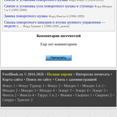
Форд Фокус 2 (2004-2010)
Снятие и установка узла поворотного кулака и ступицы
Форд Мондео
1 и 2 (1993-2000)
Замена поворотного кулака
Форд Фиеста 4 (1996-1999)
Смазка поворотного шкворня и втулки рулевого управления —
модели с…
Форд Транзит 2 (1986-2000, дизель)
Комментарии посетителей
Еще нет комментариев
FordBook.ru © 2014-2026
•
Полная версия
•
Интересно почитать
•
Карта сайта
•
Поиск по сайту
•
Связь с администрацией
Фокус 1
•
Фокус Турнир 1
•
Фокус 2
•
Мондео 1
•
Мондео 1 и 2
•
Мондео 2
•
Мондео 3
•
Мондео 4
•
Эскорт 3
•
Эскорт 4
•
Эскорт 5
•
Фиеста 2
•
Фиеста 4
•
Таурус 1 и 2
•
Фьюжн
•
Скорпио 1
•
Скорпио 2
•
Сиерра
•
Транзит 2