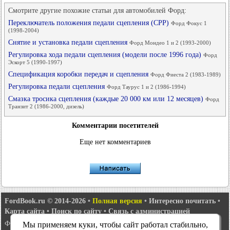
Смотрите другие похожие статьи для автомобилей Форд:
Переключатель положения педали сцепления (СРР)
Форд Фокус 1
(1998-2004)
Снятие и установка педали сцепления
Форд Мондео 1 и 2 (1993-2000)
Регулировка хода педали сцепления (модели после 1996 года)
Форд
Эскорт 5 (1990-1997)
Спецификация коробки передач и сцепления
Форд Фиеста 2 (1983-1989)
Регулировка педали сцепления
Форд Таурус 1 и 2 (1986-1994)
Смазка тросика сцепления (каждые 20 000 км или 12 месяцев)
Форд
Транзит 2 (1986-2000, дизель)
Комментарии посетителей
Еще нет комментариев
FordBook.ru © 2014-2026
•
Полная версия
•
Интересно почитать
•
Карта сайта
•
Поиск по сайту
•
Связь с администрацией
Фокус 1
•
Фокус Турнир 1
•
Фокус 2
•
Мондео 1
•
Мондео 1 и 2
•
Мы применяем куки, чтобы сайт работал стабильно,