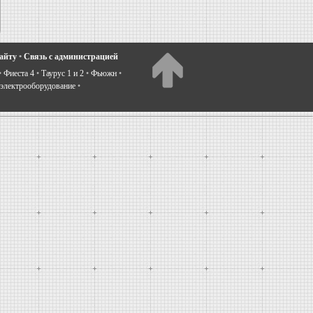
сайту
•
Связь с администрацией
•
Фиеста 4
•
Таурус 1 и 2
•
Фьюжн
•
электрооборудование
•