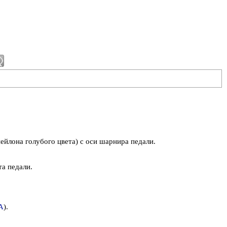
ейлона голубого цвета) с оси шарнира педали.
а педали.
А
).