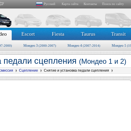
Русский
Карта сайта
Контакты
Поиск по сайту
deo
Escort
Fiesta
Taurus
Transit
Мондео 3
Мондео 4
Мондео 1
97-2000)
(2000-2007)
(2007-2014)
(1
а педали сцепления
(Мондео 1 и 2)
смиссия
Сцепление
Снятие и установка педали сцепления