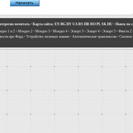
нтересно почитать
•
Карта сайта:
EN
BG
BY
UA
RS
HR
RO
PL
SK
HU
•
Поиск по 
део 1 и 2
•
Мондео 2
•
Мондео 3
•
Мондео 4
•
Эскорт 3
•
Эскорт 4
•
Эскорт 5
•
Фиеста 2
вости про Форд
•
Устройство легковых машин
•
Автоматические трансмиссии
•
Силовое 