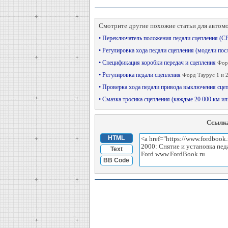
Смотрите другие похожие статьи для автом
• Переключатель положения педали сцепления (С
• Регулировка хода педали сцепления (модели пос
• Спецификация коробки передач и сцепления
Фор
• Регулировка педали сцепления
Форд Таурус 1 и 2
• Проверка хода педали привода выключения сце
• Смазка тросика сцепления (каждые 20 000 км и
Ссылка
HTML
Text
BB Code