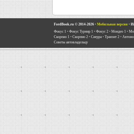
FordBook.ru © 2014-2026
•
Мобильная версия
•
И
Фокус 1
•
Фокус Турнир 1
•
Фокус 2
•
Мондео 1
•
Мон
Скорпио 1
•
Скорпио 2
•
Сиерра
•
Транзит 2
•
Автоно
Советы автовладельцу