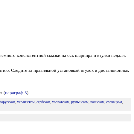
немного консистентной смазки на ось шарнира и втулки педали.
нятию. Следите за правильной установкой втулок и дистанционных
я (
параграф 3
).
лорусском
,
украинском
,
сербском
,
хорватском
,
румынском
,
польском
,
словацком
,