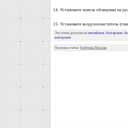
14. Установите панель облицовки на ру
15. Установите воздухоочиститель (глав
Эта статья доступна на
английском
,
болгарском
,
бе
венгерском
Проверка статьи:
Горбунов Ярослав