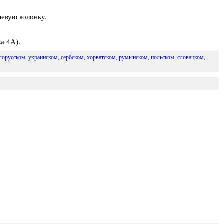
левую колонку.
а 4А).
лорусском
,
украинском
,
сербском
,
хорватском
,
румынском
,
польском
,
словацком
,