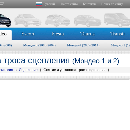
Русский
Карта сайта
Контакты
Поиск по сайту
deo
Escort
Fiesta
Taurus
Transit
Мондео 3
Мондео 4
Мондео 1
97-2000)
(2000-2007)
(2007-2014)
(1
а троса сцепления
(Мондео 1 и 2)
смиссия
Сцепление
Снятие и установка троса сцепления