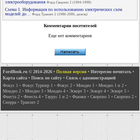
электрооборудования
Форд Скорпио 2 (1994-1998)
Схема 1. Информация по использованию электрических схем
моделей до…
Форд Транзит 2 (1986-2000, дизель)
Комментарии посетителей
Еще нет комментариев
FordBook.ru © 2014-2026
•
Полная версия
•
Интересно почитать
•
Карта сайта
•
Поиск по сайту
•
Связь с администрацией
Фокус 1
•
Фокус Турнир 1
•
Фокус 2
•
Мондео 1
•
Мондео 1 и 2
•
Мондео 2
•
Мондео 3
•
Мондео 4
•
Эскорт 3
•
Эскорт 4
•
Эскорт 5
•
Фиеста 2
•
Фиеста 4
•
Таурус 1 и 2
•
Фьюжн
•
Скорпио 1
•
Скорпио 2
•
Сиерра
•
Транзит 2