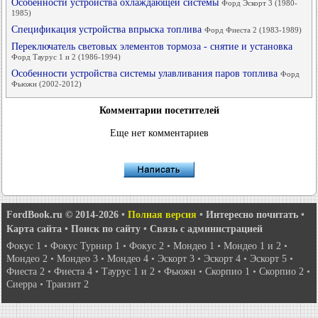
Особенности устройства охлаждающей системы
Форд Эскорт 3 (1980-
1985)
Спецификация устройства впрыска топлива
Форд Фиеста 2 (1983-1989)
Переключатель световых элементов тормоза - снятие и установка
Форд Таурус 1 и 2 (1986-1994)
Особенности устройства системы улавливания паров топлива
Форд
Фьюжн (2002-2012)
Комментарии посетителей
Еще нет комментариев
FordBook.ru © 2014-2026
•
Полная версия
•
Интересно почитать
•
Карта сайта
•
Поиск по сайту
•
Связь с администрацией
Фокус 1
•
Фокус Турнир 1
•
Фокус 2
•
Мондео 1
•
Мондео 1 и 2
•
Мондео 2
•
Мондео 3
•
Мондео 4
•
Эскорт 3
•
Эскорт 4
•
Эскорт 5
•
Фиеста 2
•
Фиеста 4
•
Таурус 1 и 2
•
Фьюжн
•
Скорпио 1
•
Скорпио 2
•
Сиерра
•
Транзит 2