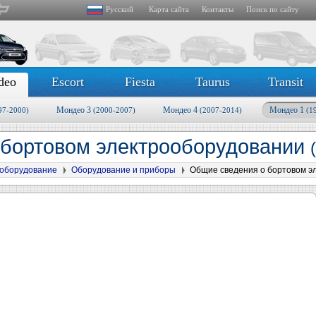
Русский
Карта сайта
Контакты
Поиск по сайту
deo
Escort
Fiesta
Taurus
Transit
Мондео 3
Мондео 4
Мондео 1
97-2000)
(2000-2007)
(2007-2014)
(1
 бортовом электрооборудовании
оборудование
Оборудование и приборы
Общие сведения о бортовом э