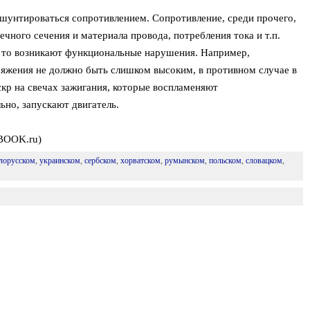
н шунтироваться сопротивлением. Сопротивление, среди прочего,
чного сечения и материала провода, потребления тока и т.п.
 то возникают функциональные нарушения. Например,
яжения не должно быть слишком высоким, в противном случае в
скр на свечах зажигания, которые воспламеняют
ьно, запускают двигатель.
BOOK.ru)
лорусском
,
украинском
,
сербском
,
хорватском
,
румынском
,
польском
,
словацком
,