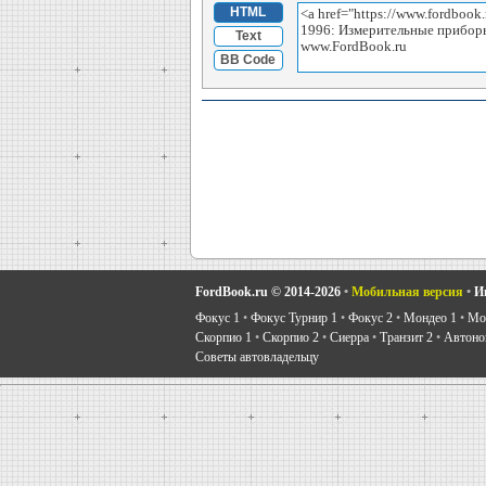
HTML
Text
BB Code
FordBook.ru © 2014-2026
•
Мобильная версия
•
И
Фокус 1
•
Фокус Турнир 1
•
Фокус 2
•
Мондео 1
•
Мон
Скорпио 1
•
Скорпио 2
•
Сиерра
•
Транзит 2
•
Автоно
Советы автовладельцу