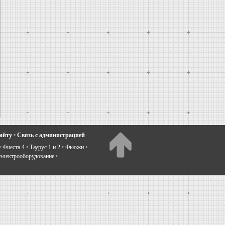
сайту
•
Связь с администрацией
•
Фиеста 4
•
Таурус 1 и 2
•
Фьюжн
•
электрооборудование
•