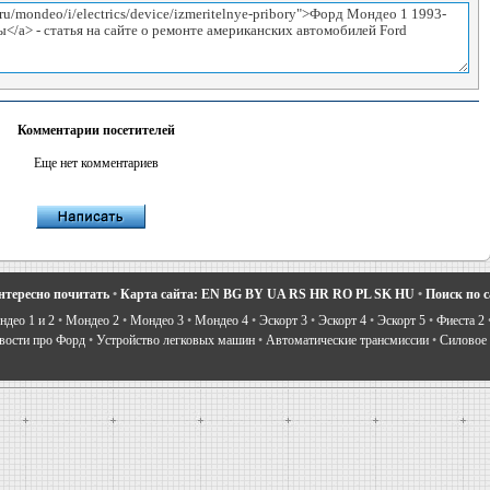
Комментарии посетителей
Еще нет комментариев
нтересно почитать
•
Карта сайта:
EN
BG
BY
UA
RS
HR
RO
PL
SK
HU
•
Поиск по 
део 1 и 2
•
Мондео 2
•
Мондео 3
•
Мондео 4
•
Эскорт 3
•
Эскорт 4
•
Эскорт 5
•
Фиеста 2
вости про Форд
•
Устройство легковых машин
•
Автоматические трансмиссии
•
Силовое 