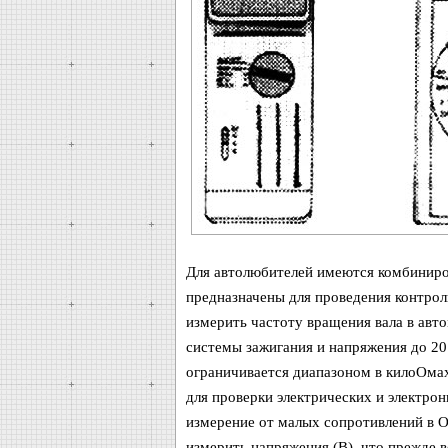
Для автолюбителей имеются комбиниро
предназначены для проведения контро
измерить частоту вращения вала в авто
системы зажигания и напряжения до 20
ограничивается диапазоном в килоОмах
для проверки электрических и электро
измерение от малых сопротивлений в 
измерить напряжения (В), что прежде в