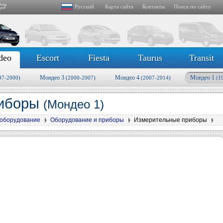
Русский
Карта сайта
Контакты
Поиск по сайту
deo
Escort
Fiesta
Taurus
Transit
Мондео 3
Мондео 4
Мондео 1
97-2000)
(2000-2007)
(2007-2014)
(1
риборы
(Мондео 1)
оборудование
Оборудование и приборы
Измерительные приборы