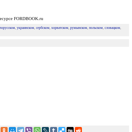
-ресурсе FORDBOOK.ru
лорусском
,
украинском
,
сербском
,
хорватском
,
румынском
,
польском
,
словацком
,