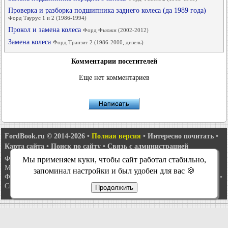
Проверка и разборка подшипника заднего колеса (да 1989 года)
Форд Таурус 1 и 2 (1986-1994)
Прокол и замена колеса
Форд Фьюжн (2002-2012)
Замена колеса
Форд Транзит 2 (1986-2000, дизель)
Комментарии посетителей
Еще нет комментариев
FordBook.ru © 2014-2026
•
Полная версия
•
Интересно почитать
•
Карта сайта
•
Поиск по сайту
•
Связь с администрацией
Фокус 1
•
Фокус Турнир 1
•
Фокус 2
•
Мондео 1
•
Мондео 1 и 2
•
Мы применяем куки, чтобы сайт работал стабильно,
Мондео 2
•
Мондео 3
•
Мондео 4
•
Эскорт 3
•
Эскорт 4
•
Эскорт 5
•
запоминал настройки и был удобен для вас 🍪
Фиеста 2
•
Фиеста 4
•
Таурус 1 и 2
•
Фьюжн
•
Скорпио 1
•
Скорпио 2
•
Сиерра
•
Транзит 2
Продолжить