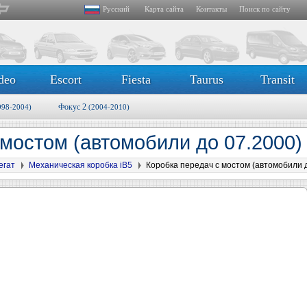
Русский
Карта сайта
Контакты
Поиск по сайту
deo
Escort
Fiesta
Taurus
Transit
Фокус 2
998-2004)
(2004-2010)
 мостом (автомобили до 07.2000)
егат
Механическая коробка iB5
Коробка передач с мостом (автомобили д