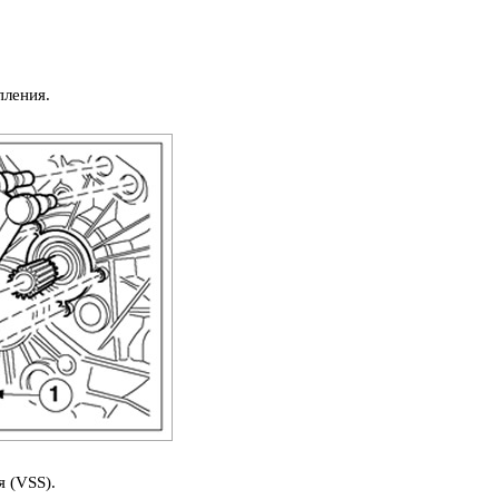
пления.
 (VSS).