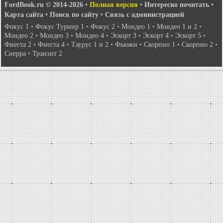
FordBook.ru © 2014-2026
•
Полная версия
•
Интересно почитать
•
Карта сайта
•
Поиск по сайту
•
Связь с администрацией
Фокус 1
•
Фокус Турнир 1
•
Фокус 2
•
Мондео 1
•
Мондео 1 и 2
•
Мондео 2
•
Мондео 3
•
Мондео 4
•
Эскорт 3
•
Эскорт 4
•
Эскорт 5
•
Фиеста 2
•
Фиеста 4
•
Таурус 1 и 2
•
Фьюжн
•
Скорпио 1
•
Скорпио 2
•
Сиерра
•
Транзит 2