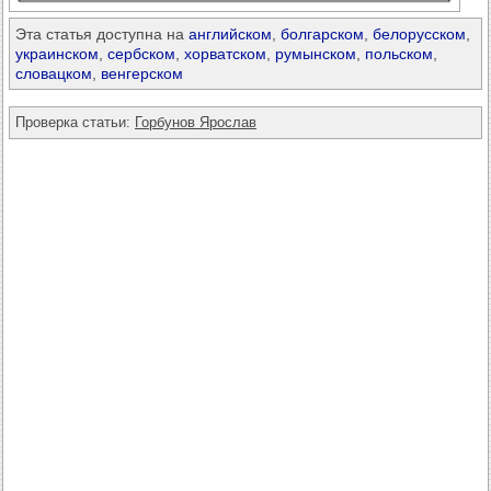
Эта статья доступна на
английском
,
болгарском
,
белорусском
,
украинском
,
сербском
,
хорватском
,
румынском
,
польском
,
словацком
,
венгерском
Проверка статьи:
Горбунов Ярослав