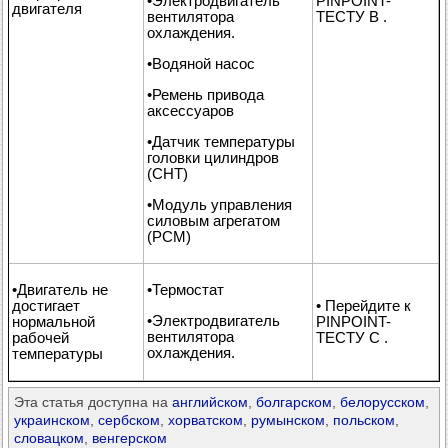
•Электродвигатель
PINPOINT-
двигателя
вентилятора
ТЕСТУ B .
охлаждения.
•Водяной насос
•Ремень привода
аксессуаров
•Датчик температуры
головки цилиндров
(СНТ)
•Модуль управления
силовым агрегатом
(РСМ)
•Двигатель не
•Термостат
достигает
• Перейдите к
•Электродвигатель
нормальной
PINPOINT-
вентилятора
рабочей
ТЕСТУ C .
охлаждения.
температуры
Эта статья доступна на
английском
,
болгарском
,
белорусском
,
украинском
,
сербском
,
хорватском
,
румынском
,
польском
,
словацком
,
венгерском