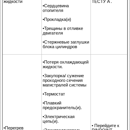
жидкости
ТЕСТУ A .
•Сердцевина
отопителя
•Прокладка(и)
•Трещины в отливке
двигателя
•Стержневые заглушки
блока цилиндров
•Потеря охлаждающей
жидкости.
•Закупорка/ сужение
проходного сечения
магистралей системы
•Термостат
•Плавкий
предохранитель(и).
•Электрическая
цепь(и).
• Перейдите к
•Перегрев