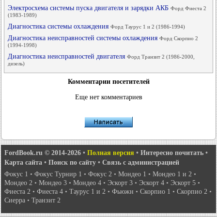
Электросхема системы пуска двигателя и зарядки АКБ
Форд Фиеста 2
(1983-1989)
Диагностика системы охлаждения
Форд Таурус 1 и 2 (1986-1994)
Диагностика неисправностей системы охлаждения
Форд Скорпио 2
(1994-1998)
Диагностика неисправностей двигателя
Форд Транзит 2 (1986-2000,
дизель)
Комментарии посетителей
Еще нет комментариев
FordBook.ru © 2014-2026
•
Полная версия
•
Интересно почитать
•
Карта сайта
•
Поиск по сайту
•
Связь с администрацией
Фокус 1
•
Фокус Турнир 1
•
Фокус 2
•
Мондео 1
•
Мондео 1 и 2
•
Мондео 2
•
Мондео 3
•
Мондео 4
•
Эскорт 3
•
Эскорт 4
•
Эскорт 5
•
Фиеста 2
•
Фиеста 4
•
Таурус 1 и 2
•
Фьюжн
•
Скорпио 1
•
Скорпио 2
•
Сиерра
•
Транзит 2