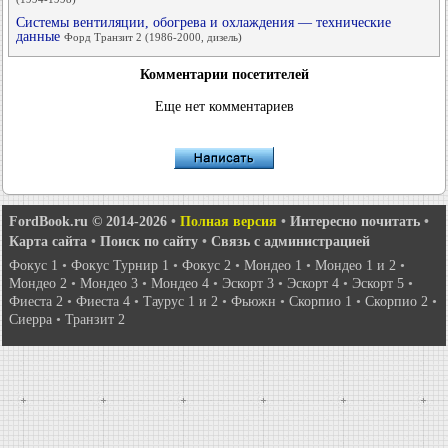
Системы вентиляции, обогрева и охлаждения — технические
данные
Форд Транзит 2 (1986-2000, дизель)
Комментарии посетителей
Еще нет комментариев
FordBook.ru © 2014-2026
•
Полная версия
•
Интересно почитать
•
Карта сайта
•
Поиск по сайту
•
Связь с администрацией
Фокус 1
•
Фокус Турнир 1
•
Фокус 2
•
Мондео 1
•
Мондео 1 и 2
•
Мондео 2
•
Мондео 3
•
Мондео 4
•
Эскорт 3
•
Эскорт 4
•
Эскорт 5
•
Фиеста 2
•
Фиеста 4
•
Таурус 1 и 2
•
Фьюжн
•
Скорпио 1
•
Скорпио 2
•
Сиерра
•
Транзит 2