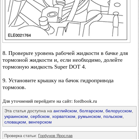
8. Проверьте уровень рабочей жидкости в бачке для
тормозной жидкости и, если необходимо, долейте
тормозную жидкость Super DOT 4.
9. Установите крышку на бачок гидропривода
тормозов.
Для уточнений перейдите на сайт: fordbook.ru
Эта статья доступна на
английском
,
болгарском
,
белорусском
,
украинском
,
сербском
,
хорватском
,
румынском
,
польском
,
словацком
,
венгерском
Проверка статьи:
Горбунов Ярослав