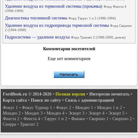
Удаление воздуха из тормозной системы (прокачка)
Форд Фиеста 4
(1996-1999)
Диагностика топливной системы
Форд Таурус 1 и 2 (1986-1994)
Удаление воздуха из гидропривода тормозной системы
Форд Скорпио
2 (1994-1998)
Гидросистема — удаление воздуха
Форд Транзит 2 (1986-2000, дизель)
Комментарии посетителей
Еще нет комментариев
FordBook.ru © 2014-2026
•
Полная версия
•
Интересно почитать
•
Карта сайта
•
Поиск по сайту
•
Связь с администрацией
Фокус 1
•
Фокус Турнир 1
•
Фокус 2
•
Мондео 1
•
Мондео 1 и 2
•
Мондео 2
•
Мондео 3
•
Мондео 4
•
Эскорт 3
•
Эскорт 4
•
Эскорт 5
•
Фиеста 2
•
Фиеста 4
•
Таурус 1 и 2
•
Фьюжн
•
Скорпио 1
•
Скорпио 2
•
Сиерра
•
Транзит 2