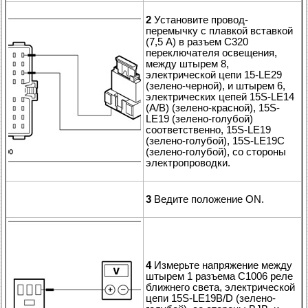
2
Установите провод-
перемычку с плавкой вставкой
(7,5 A) в разъем C320
переключателя освещения,
между штырем 8,
электрической цепи 15-LE29
(зелено-черной), и штырем 6,
электрических цепей 15S-LE14
(A/B) (зелено-красной), 15S-
LE19 (зелено-голубой)
соответственно, 15S-LE19
(зелено-голубой), 15S-LE19C
(зелено-голубой), со стороны
электропроводки.
3
Ведите положение ON.
4
Измерьте напряжение между
штырем 1 разъема C1006 реле
ближнего света, электрической
цепи 15S-LE19B/D (зелено-