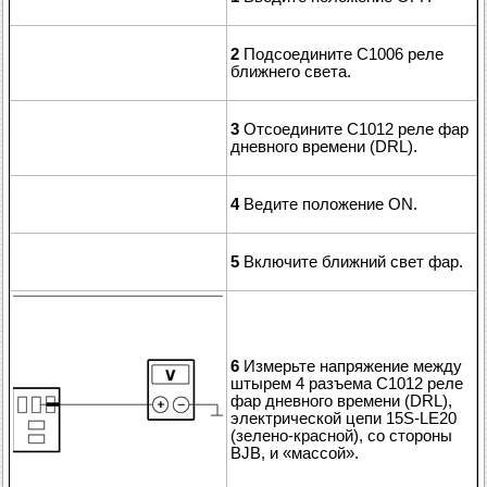
2
Подсоедините C1006 реле
ближнего света.
3
Отсоедините C1012 реле фар
дневного времени (DRL).
4
Ведите положение ON.
5
Включите ближний свет фар.
6
Измерьте напряжение между
штырем 4 разъема C1012 реле
фар дневного времени (DRL),
электрической цепи 15S-LE20
(зелено-красной), со стороны
BJB, и «массой».