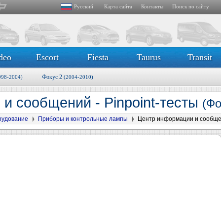
Русский
Карта сайта
Контакты
Поиск по сайту
deo
Escort
Fiesta
Taurus
Transit
Фокус 2
998-2004)
(2004-2010)
и сообщений - Pinpoint-тесты
(Фо
рудование
Приборы и контрольные лампы
Центр информации и сообщен