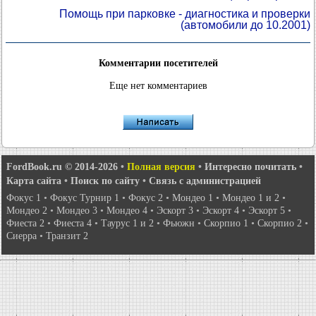
Помощь при парковке - диагностика и проверки
(автомобили до 10.2001)
Комментарии посетителей
Еще нет комментариев
FordBook.ru © 2014-2026
•
Полная версия
•
Интересно почитать
•
Карта сайта
•
Поиск по сайту
•
Связь с администрацией
Фокус 1
•
Фокус Турнир 1
•
Фокус 2
•
Мондео 1
•
Мондео 1 и 2
•
Мондео 2
•
Мондео 3
•
Мондео 4
•
Эскорт 3
•
Эскорт 4
•
Эскорт 5
•
Фиеста 2
•
Фиеста 4
•
Таурус 1 и 2
•
Фьюжн
•
Скорпио 1
•
Скорпио 2
•
Сиерра
•
Транзит 2