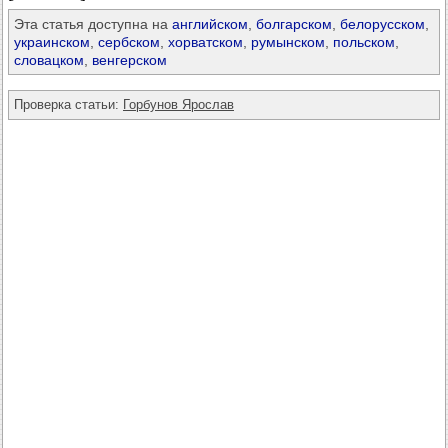
Эта статья доступна на
английском
,
болгарском
,
белорусском
,
украинском
,
сербском
,
хорватском
,
румынском
,
польском
,
словацком
,
венгерском
Проверка статьи:
Горбунов Ярослав