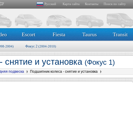
Русский
Карта сайта
Контакты
Поиск по сайту
deo
Escort
Fiesta
Taurus
Transit
Фокус 2
998-2004)
(2004-2010)
- снятие и установка
(Фокус 1)
дняя подвеска
Подшипник колеса - снятие и установка