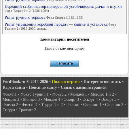
Передний стабилизатор поперечной устойчивости, рычаг и втулки
Форд Таурус 1 и 2 (1986-1994)
Рычаг ручного тормоза
Форд Сиерра (1982-1993)
Рычаг управления коробкой передач — снятие и установка
Форд
Транзит 2 (1986-2000, дизель)
Комментарии посетителей
Еще нет комментариев
FordBook.ru © 2014-2026
•
Полная версия
•
Интересно почитать
•
Карта сайта
•
Поиск по сайту
•
Связь с администрацией
Фокус 1
•
Фокус Турнир 1
•
Фокус 2
•
Мондео 1
•
Мондео 1 и 2
•
Мондео 2
•
Мондео 3
•
Мондео 4
•
Эскорт 3
•
Эскорт 4
•
Эскорт 5
•
Фиеста 2
•
Фиеста 4
•
Таурус 1 и 2
•
Фьюжн
•
Скорпио 1
•
Скорпио 2
•
Сиерра
•
Транзит 2