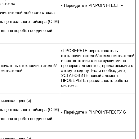
о стекла
• Перейдите к PINPOINT-ТЕСТ F
очистителей лобового стекла.
ь центрального таймера (CTM)
альная коробка соединений
•ПРОВЕРЬТЕ переключатель
стеклоочистителей/стеклоомывателей
в соответствии с инструкциями по
лючатель стеклоочистителей/
проверке элементов, прилагаемыми к
омывателей
этому разделу. Если необходимо,
УСТАНОВИТЕ новый элемент.
ПРОВЕРЬТЕ правильность работы
системы.
рическая цепь(и)
ь центрального таймера (CTM)
• Перейдите к PINPOINT-ТЕСТУ G
альная коробка соединений
рическая цепь(и)