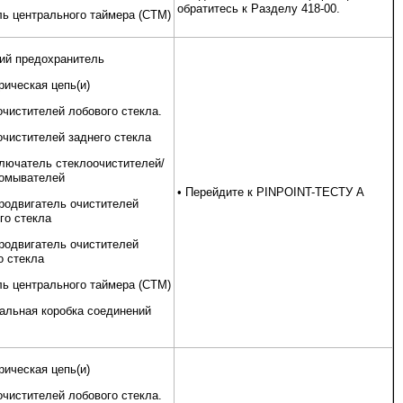
обратитесь к Разделу 418-00.
ь центрального таймера (CTM)
ий предохранитель
рическая цепь(и)
очистителей лобового стекла.
очистителей заднего стекла
лючатель стеклоочистителей/
омывателей
• Перейдите к PINPOINT-ТЕСТУ A
родвигатель очистителей
го стекла
родвигатель очистителей
о стекла
ь центрального таймера (CTM)
альная коробка соединений
рическая цепь(и)
очистителей лобового стекла.