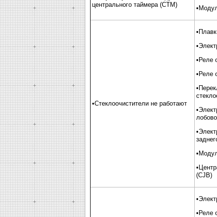
центрального таймера (CTM)
•Модул
•Плавк
•Элект
•Реле 
•Реле 
•Перек
стекло
•Стеклоочистители не работают
•Элект
лобово
•Элект
заднег
•Модул
•Центр
(CJB)
•Элект
•Реле 