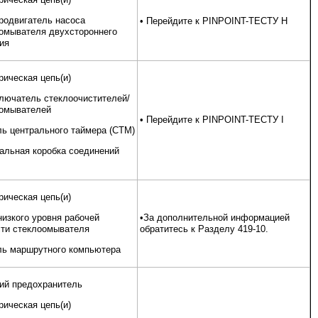
родвигатель насоса
• Перейдите к PINPOINT-ТЕСТУ H
омывателя двухстороннего
ия
рическая цепь(и)
лючатель стеклоочистителей/
омывателей
• Перейдите к PINPOINT-ТЕСТУ I
ь центрального таймера (CTM)
альная коробка соединений
рическая цепь(и)
низкого уровня рабочей
•За дополнительной информацией
ти стеклоомывателя
обратитесь к Разделу 419-10.
ь маршрутного компьютера
ий предохранитель
рическая цепь(и)