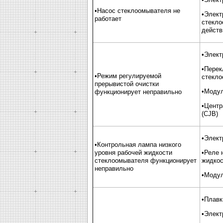
•Насос стеклоомывателя не
•Элект
работает
стекло
действ
•Элект
•Перек
•Режим регулируемой
стекло
прерывистой очистки
•Модул
функционирует неправильно
•Центр
(CJB)
•Элект
•Контрольная лампа низкого
уровня рабочей жидкости
•Реле 
стеклоомывателя функционирует
жидкос
неправильно
•Модул
•Плавк
•Элект