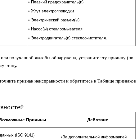
• Плавкий предохранитель(и)
• Жгут электропроводки
• Электрический разъем(ы)
• Насос(ы) стеклоомывателя
• Электродвигатель(и) стеклоочистителя.
 или полученной жалобы обнаружена, устраните эту причину (по
у этапу.
точните признак неисправности и обратитесь к Таблице признаков
авностей
Возможные Причины
Действие
данных (ISO 9141)
•За дополнительной информацией