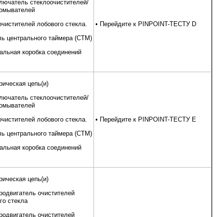
лючатель стеклоочистителей/
омывателей
очистителей лобового стекла.
• Перейдите к PINPOINT-ТЕСТУ D
ь центрального таймера (CTM)
альная коробка соединений
рическая цепь(и)
лючатель стеклоочистителей/
омывателей
очистителей лобового стекла.
• Перейдите к PINPOINT-ТЕСТУ E
ь центрального таймера (CTM)
альная коробка соединений
рическая цепь(и)
родвигатель очистителей
го стекла
родвигатель очистителей