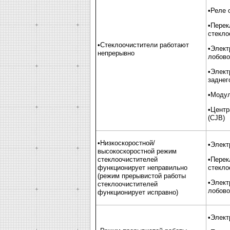
•Реле 
•Перек
стекло
•Стеклоочистители работают
•Элект
непрерывно
лобово
•Элект
заднег
•Модул
•Центр
(CJB)
•Низкоскоростной/
•Элект
высокоскоростной режим
стеклоочистителей
•Перек
функционирует неправильно
стекло
(режим прерывистой работы
•Элект
стеклоочистителей
лобово
функционирует исправно)
•Элект