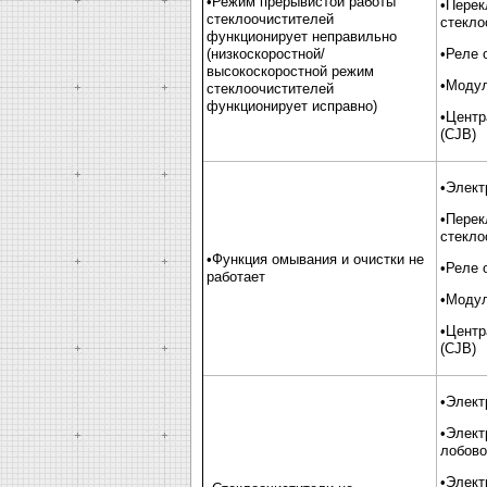
•Режим прерывистой работы
•Перек
стеклоочистителей
стекло
функционирует неправильно
(низкоскоростной/
•Реле 
высокоскоростной режим
•Модул
стеклоочистителей
функционирует исправно)
•Центр
(CJB)
•Элект
•Перек
стекло
•Функция омывания и очистки не
•Реле 
работает
•Модул
•Центр
(CJB)
•Элект
•Элект
лобово
•Элект