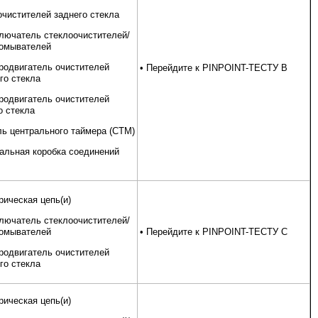
очистителей заднего стекла
лючатель стеклоочистителей/
омывателей
родвигатель очистителей
• Перейдите к PINPOINT-ТЕСТУ B
го стекла
родвигатель очистителей
о стекла
ь центрального таймера (CTM)
альная коробка соединений
рическая цепь(и)
лючатель стеклоочистителей/
омывателей
• Перейдите к PINPOINT-ТЕСТУ C
родвигатель очистителей
го стекла
рическая цепь(и)