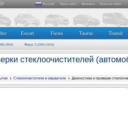
Русский
Карта сайта
Контакты
Поиск по сайту
deo
Escort
Fiesta
Taurus
Transit
Фокус 2
998-2004)
(2004-2010)
верки стеклоочистителей (автомо
рытие
Стеклоочистители и омыватели
Диагностика и проверки стеклооч