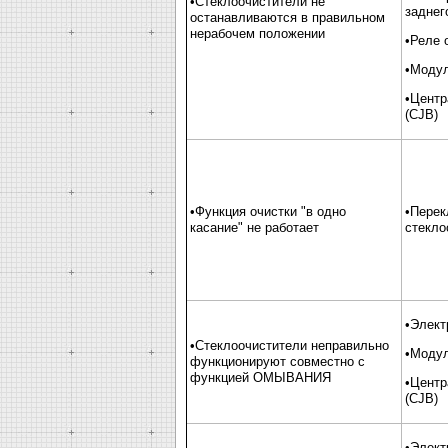
•Стеклоочистители не
заднег
останавливаются в правильном
нерабочем положении
•Реле 
•Модул
•Центр
(CJB)
•Функция очистки "в одно
•Перек
касание" не работает
стекло
•Элект
•Стеклоочистители неправильно
•Модул
функционируют совместно с
функцией ОМЫВАНИЯ
•Центр
(CJB)
•Элект