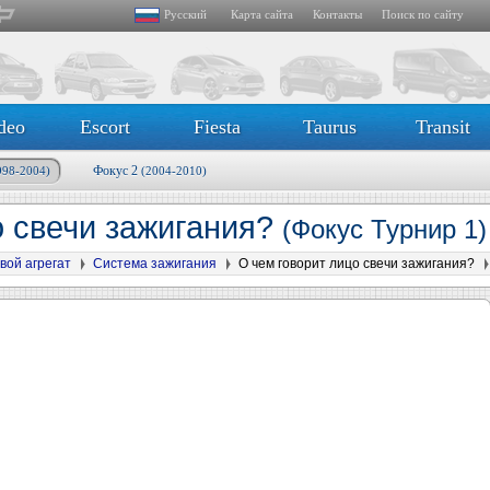
Русский
Карта сайта
Контакты
Поиск по сайту
deo
Escort
Fiesta
Taurus
Transit
Фокус 2
998-2004)
(2004-2010)
о свечи зажигания?
(Фокус Турнир 1)
вой агрегат
Система зажигания
О чем говорит лицо свечи зажигания?