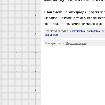
топливовоздушная смесь, слишком выс
Слой масла на электродах:
дефект кол
клапанов. Возможно также, что вы исп
свечи зажигания, замените масло и мар
Эта статья доступна на
английском
,
болгарском
,
бе
венгерском
Проверка статьи:
Морозова Лариса