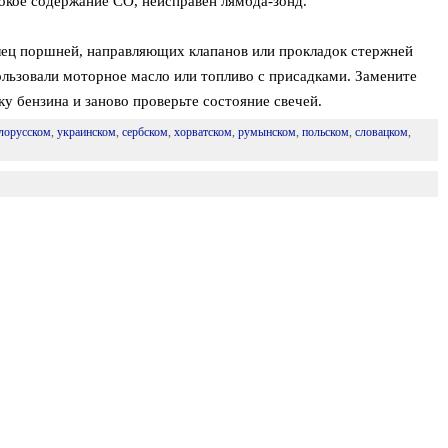
окое содержание СО, неисправен лямбда-зонд.
ец поршней, направляющих клапанов или прокладок стержней
ользовали моторное масло или топливо с присадками. Замените
ку бензина и заново проверьте состояние свечей.
лорусском
,
украинском
,
сербском
,
хорватском
,
румынском
,
польском
,
словацком
,