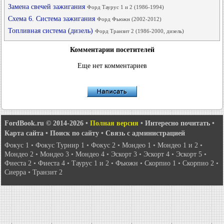
Замена свечей зажигания
Форд Таурус 1 и 2 (1986-1994)
Схема 6. Система зажигания
Форд Фьюжн (2002-2012)
Топливная система (дизель)
Форд Транзит 2 (1986-2000, дизель)
Комментарии посетителей
Еще нет комментариев
FordBook.ru © 2014-2026
•
Полная версия
•
Интересно почитать
•
Карта сайта
•
Поиск по сайту
•
Связь с администрацией
Фокус 1
•
Фокус Турнир 1
•
Фокус 2
•
Мондео 1
•
Мондео 1 и 2
•
Мондео 2
•
Мондео 3
•
Мондео 4
•
Эскорт 3
•
Эскорт 4
•
Эскорт 5
•
Фиеста 2
•
Фиеста 4
•
Таурус 1 и 2
•
Фьюжн
•
Скорпио 1
•
Скорпио 2
•
Сиерра
•
Транзит 2