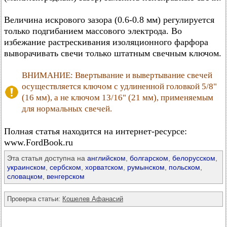
Величина искрового зазора (0.6-0.8 мм) регулируется
только подгибанием массового электрода. Во
избежание растрескивания изоляционного фарфора
выворачивать свечи только штатным свечным ключом.
ВНИМАНИЕ: Ввертывание и вывертывание свечей
осуществляется ключом с удлиненной головкой 5/8"
(16 мм), а не ключом 13/16" (21 мм), применяемым
для нормальных свечей.
Полная статья находится на интернет-ресурсе:
www.FordBook.ru
Эта статья доступна на
английском
,
болгарском
,
белорусском
,
украинском
,
сербском
,
хорватском
,
румынском
,
польском
,
словацком
,
венгерском
Проверка статьи:
Кошелев Афанасий