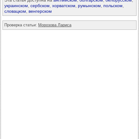
Эта статья доступна на
английском
,
болгарском
,
белорусском
,
украинском
,
сербском
,
хорватском
,
румынском
,
польском
,
словацком
,
венгерском
Проверка статьи:
Морозова Лариса