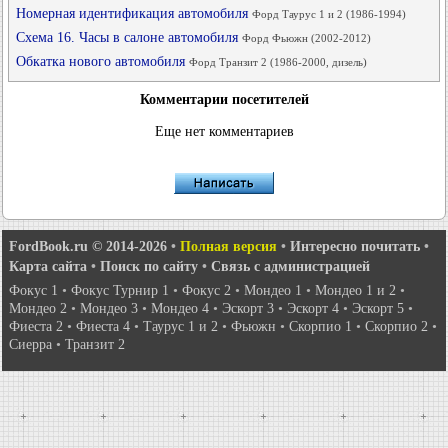
Номерная идентификация автомобиля
Форд Таурус 1 и 2 (1986-1994)
Схема 16. Часы в салоне автомобиля
Форд Фьюжн (2002-2012)
Обкатка нового автомобиля
Форд Транзит 2 (1986-2000, дизель)
Комментарии посетителей
Еще нет комментариев
FordBook.ru © 2014-2026
•
Полная версия
•
Интересно почитать
•
Карта сайта
•
Поиск по сайту
•
Связь с администрацией
Фокус 1
•
Фокус Турнир 1
•
Фокус 2
•
Мондео 1
•
Мондео 1 и 2
•
Мондео 2
•
Мондео 3
•
Мондео 4
•
Эскорт 3
•
Эскорт 4
•
Эскорт 5
•
Фиеста 2
•
Фиеста 4
•
Таурус 1 и 2
•
Фьюжн
•
Скорпио 1
•
Скорпио 2
•
Сиерра
•
Транзит 2