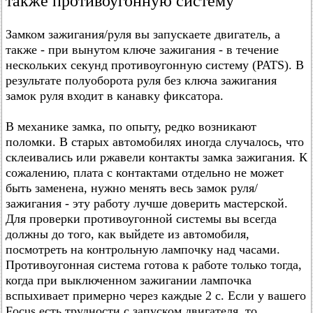
также противоугонную систему
Замком зажигания/руля вы запускаете двигатель, а
также - при вынутом ключе зажигания - в течение
нескольких секунд противоугонную систему (PATS). В
результате полуоборота руля без ключа зажигания
замок руля входит в канавку фиксатора.
В механике замка, по опыту, редко возникают
поломки. В старых автомобилях иногда случалось, что
склеивались или ржавели контакты замка зажигания. К
сожалению, плата с контактами отдельно не может
быть заменена, нужно менять весь замок руля/
зажигания - эту работу лучше доверить мастерской.
Для проверки противоугонной системы вы всегда
должны до того, как выйдете из автомобиля,
посмотреть на контрольную лампочку над часами.
Противоугонная система готова к работе только тогда,
когда при выключенном зажигании лампочка
вспыхивает примерно через каждые 2 с. Если у вашего
Focus есть трудности с запуском двигателя, то