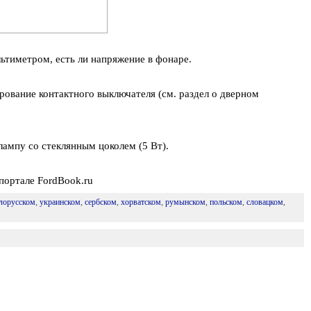
ьтиметром, есть ли напряжение в фонаре.
рование контактного выключателя (см. раздел о дверном
лампу со стеклянным цоколем (5 Вт).
портале FordBook.ru
лорусском
,
украинском
,
сербском
,
хорватском
,
румынском
,
польском
,
словацком
,