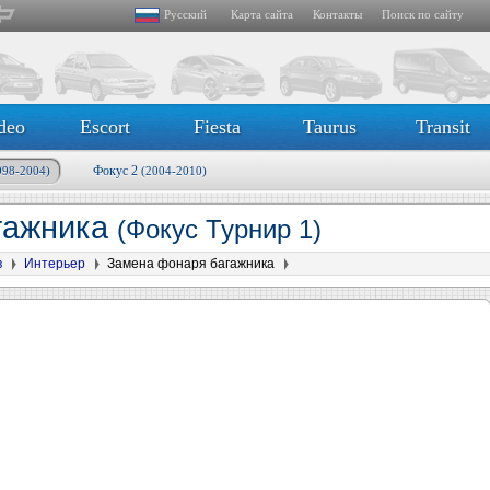
Русский
Карта сайта
Контакты
Поиск по сайту
deo
Escort
Fiesta
Taurus
Transit
Фокус 2
998-2004)
(2004-2010)
гажника
(Фокус Турнир 1)
в
Интерьер
Замена фонаря багажника