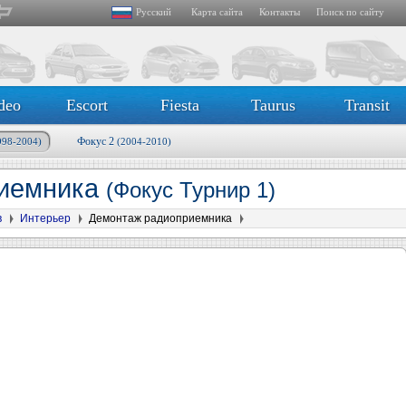
Русский
Карта сайта
Контакты
Поиск по сайту
deo
Escort
Fiesta
Taurus
Transit
Фокус 2
998-2004)
(2004-2010)
риемника
(Фокус Турнир 1)
в
Интерьер
Демонтаж радиоприемника