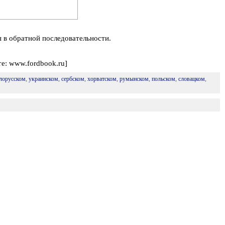
 в обратной последовательности.
е: www.fordbook.ru]
лорусском
,
украинском
,
сербском
,
хорватском
,
румынском
,
польском
,
словацком
,