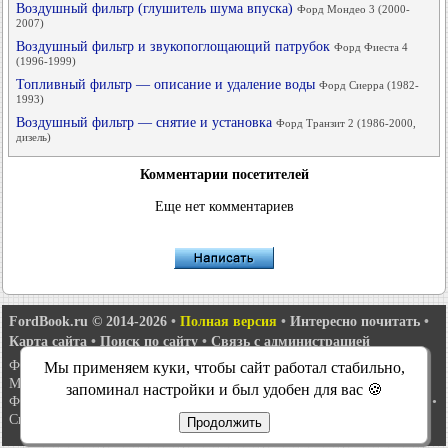
Воздушный фильтр (глушитель шума впуска)
Форд Мондео 3 (2000-
2007)
Воздушный фильтр и звукопоглощающий патрубок
Форд Фиеста 4
(1996-1999)
Топливный фильтр — описание и удаление воды
Форд Сиерра (1982-
1993)
Воздушный фильтр — снятие и установка
Форд Транзит 2 (1986-2000,
дизель)
Комментарии посетителей
Еще нет комментариев
FordBook.ru © 2014-2026
•
Полная версия
•
Интересно почитать
•
Карта сайта
•
Поиск по сайту
•
Связь с администрацией
Фокус 1
•
Фокус Турнир 1
•
Фокус 2
•
Мондео 1
•
Мондео 1 и 2
•
Мы применяем куки, чтобы сайт работал стабильно,
Мондео 2
•
Мондео 3
•
Мондео 4
•
Эскорт 3
•
Эскорт 4
•
Эскорт 5
•
запоминал настройки и был удобен для вас 🍪
Фиеста 2
•
Фиеста 4
•
Таурус 1 и 2
•
Фьюжн
•
Скорпио 1
•
Скорпио 2
•
Сиерра
•
Транзит 2
Продолжить