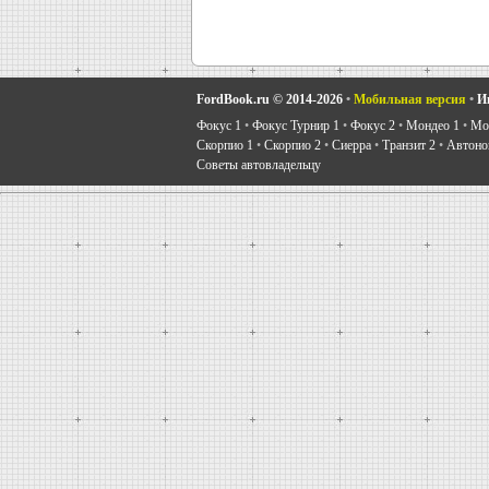
FordBook.ru © 2014-2026
•
Мобильная версия
•
И
Фокус 1
•
Фокус Турнир 1
•
Фокус 2
•
Мондео 1
•
Мон
Скорпио 1
•
Скорпио 2
•
Сиерра
•
Транзит 2
•
Автоно
Советы автовладельцу