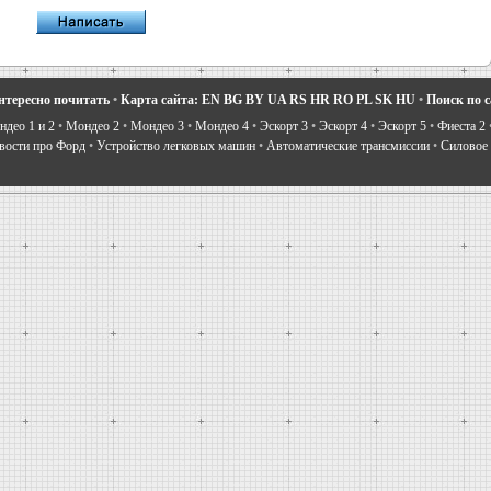
нтересно почитать
•
Карта сайта:
EN
BG
BY
UA
RS
HR
RO
PL
SK
HU
•
Поиск по 
део 1 и 2
•
Мондео 2
•
Мондео 3
•
Мондео 4
•
Эскорт 3
•
Эскорт 4
•
Эскорт 5
•
Фиеста 2
вости про Форд
•
Устройство легковых машин
•
Автоматические трансмиссии
•
Силовое 