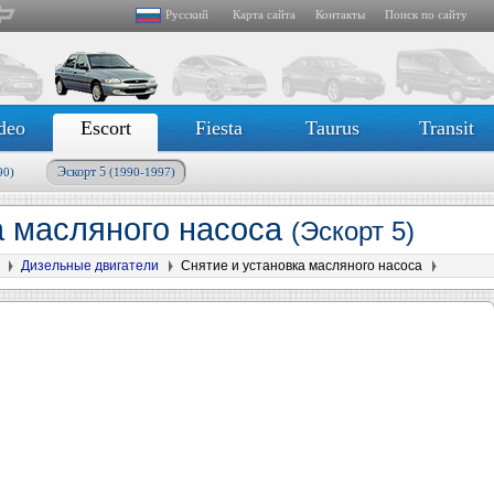
Русский
Карта сайта
Контакты
Поиск по сайту
deo
Escort
Fiesta
Taurus
Transit
Эскорт 5
90)
(1990-1997)
а масляного насоса
(Эскорт 5)
Дизельные двигатели
Снятие и установка масляного насоса