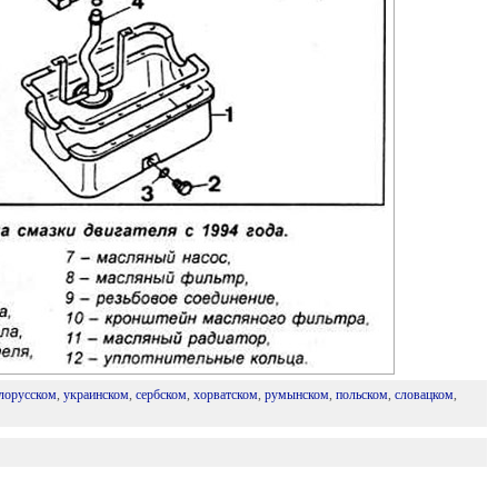
лорусском
,
украинском
,
сербском
,
хорватском
,
румынском
,
польском
,
словацком
,