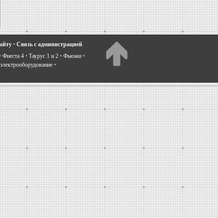
сайту
•
Связь с администрацией
•
Фиеста 4
•
Таурус 1 и 2
•
Фьюжн
•
электрооборудование
•