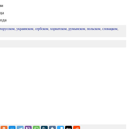
ии
да
хода
лорусском
,
украинском
,
сербском
,
хорватском
,
румынском
,
польском
,
словацком
,