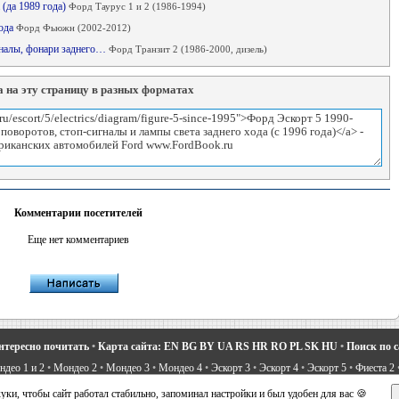
 (да 1989 года)
Форд Таурус 1 и 2 (1986-1994)
хода
Форд Фьюжн (2002-2012)
игналы, фонари заднего…
Форд Транзит 2 (1986-2000, дизель)
 на эту страницу в разных форматах
Комментарии посетителей
Еще нет комментариев
нтересно почитать
•
Карта сайта:
EN
BG
BY
UA
RS
HR
RO
PL
SK
HU
•
Поиск по 
део 1 и 2
•
Мондео 2
•
Мондео 3
•
Мондео 4
•
Эскорт 3
•
Эскорт 4
•
Эскорт 5
•
Фиеста 2
вости про Форд
•
Устройство легковых машин
•
Автоматические трансмиссии
•
Силовое 
ки, чтобы сайт работал стабильно, запоминал настройки и был удобен для вас 🍪