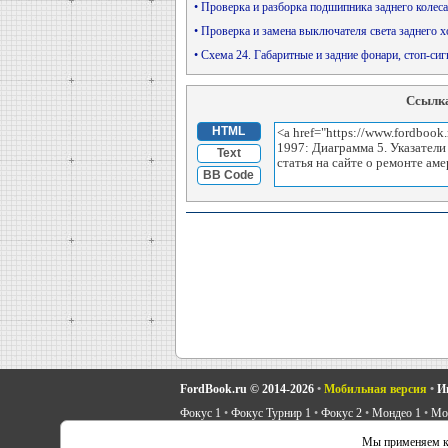
• Проверка и разборка подшипника заднего колеса
• Проверка и замена выключателя света заднего 
• Схема 24. Габаритные и задние фонари, стоп-с
Ссылка
HTML
Text
BB Code
FordBook.ru © 2014-2026
•
Мобильная версия
•
И
Фокус 1
•
Фокус Турнир 1
•
Фокус 2
•
Мондео 1
•
Мон
Скорпио 1
•
Скорпио 2
•
Сиерра
•
Транзит 2
•
Автоно
Мы применяем ку