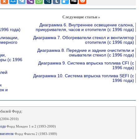
Следующие статьи »
Диаграмма 6. Внутреннее освещение салона,
996 года)
прикуривателя, часов и отопителя (с 1996 года)
ализации,
Диаграмма 7. Обогреватели стекол и вентилятор
омерного
отопителя (с 1996 года)
Диаграмма 8. Передние и задние очистители и
ки,
омыватели стекол (с 1996 года)
ры (с 1996
Диаграмма 9. Система впрыска топлива CFI (с
1996 года)
лей
Диаграмма 10. Система впрыска топлива SEFI (с
1996 года)
и
ок и
обилей Форд:
(2004-2010)
хода
Форд Мондео 1 и 2 (1993-2000)
двигателя
Форд Фиеста 2 (1983-1989)