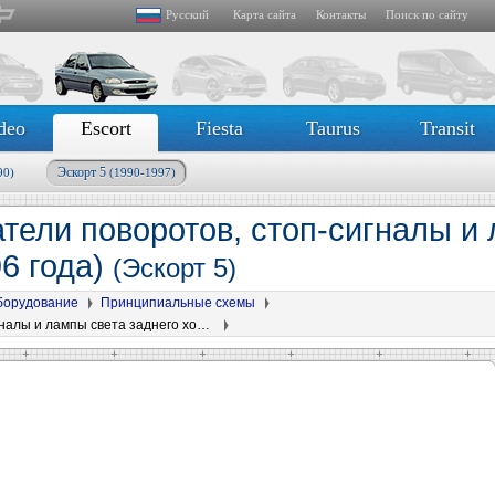
Русский
Карта сайта
Контакты
Поиск по сайту
deo
Escort
Fiesta
Taurus
Transit
Эскорт 5
90)
(1990-1997)
атели поворотов, стоп-сигналы и
96 года)
(Эскорт 5)
борудование
Принципиальные схемы
Диаграмма 5. Указатели поворотов, стоп-сигналы и лампы света заднего хода (с 1996 года)