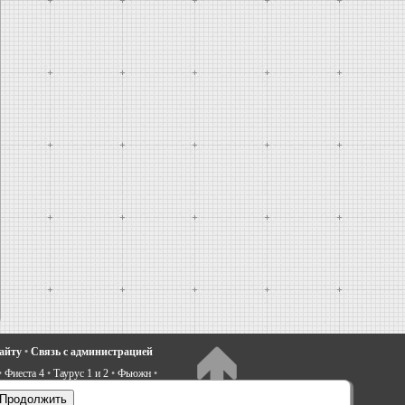
сайту
•
Связь с администрацией
•
Фиеста 4
•
Таурус 1 и 2
•
Фьюжн
•
электрооборудование
•
Продолжить