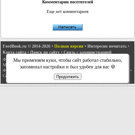
Комментарии посетителей
Еще нет комментариев
FordBook.ru © 2014-2026
•
Полная версия
•
Интересно почитать
•
Карта сайта
•
Поиск по сайту
•
Связь с администрацией
Фокус 1
•
Фокус Турнир 1
•
Фокус 2
•
Мондео 1
•
Мондео 1 и 2
•
Мы применяем куки, чтобы сайт работал стабильно,
Мондео 2
•
Мондео 3
•
Мондео 4
•
Эскорт 3
•
Эскорт 4
•
Эскорт 5
•
запоминал настройки и был удобен для вас 🍪
Фиеста 2
•
Фиеста 4
•
Таурус 1 и 2
•
Фьюжн
•
Скорпио 1
•
Скорпио 2
•
Сиерра
•
Транзит 2
Продолжить