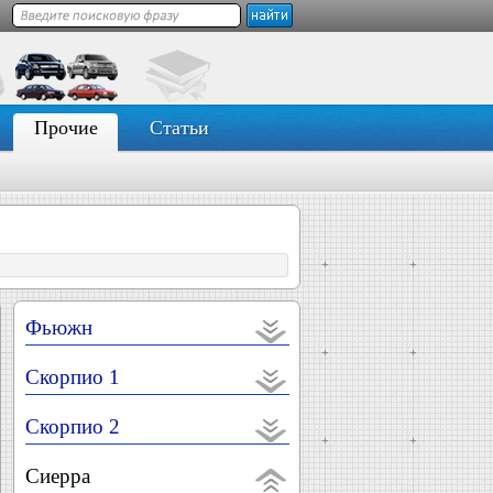
Прочие
Статьи
Фьюжн
Скорпио 1
Скорпио 2
Сиерра