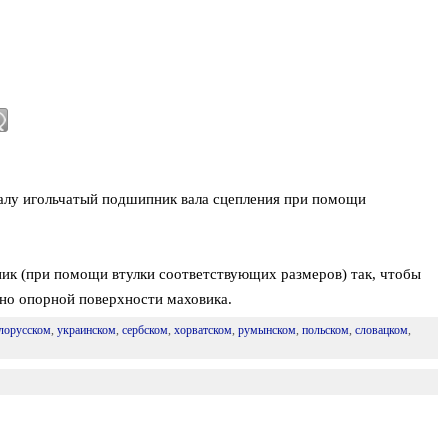
валу игольчатый подшипник вала сцепления при помощи
ик (при помощи втулки соответствующих размеров) так, чтобы
ьно опорной поверхности маховика.
лорусском
,
украинском
,
сербском
,
хорватском
,
румынском
,
польском
,
словацком
,