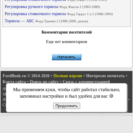
Регулировка ручного тормоза
Форд Фиеста 2 (1983-1989)
Регулировка стояночного тормоза
Форд Таурус 1 и 2 (1986-1994)
Тормоза — АБС
Форд Транзит 2 (1986-2000, дизель)
Комментарии посетителей
Еще нет комментариев
FordBook.ru © 2014-2026
•
Полная версия
•
Интересно почитать
•
Карта сайта
•
Поиск по сайту
•
Связь с администрацией
Фокус 1
•
Фокус Турнир 1
•
Фокус 2
•
Мондео 1
•
Мондео 1 и 2
•
Мы применяем куки, чтобы сайт работал стабильно,
Мондео 2
•
Мондео 3
•
Мондео 4
•
Эскорт 3
•
Эскорт 4
•
Эскорт 5
•
запоминал настройки и был удобен для вас 🍪
Фиеста 2
•
Фиеста 4
•
Таурус 1 и 2
•
Фьюжн
•
Скорпио 1
•
Скорпио 2
•
Сиерра
•
Транзит 2
Продолжить