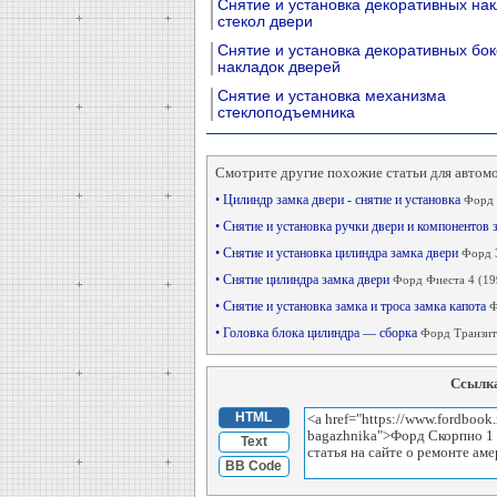
Снятие и установка декоративных на
стекол двери
Снятие и установка декоративных бо
накладок дверей
Снятие и установка механизма
стеклоподъемника
Смотрите другие похожие статьи для автом
• Цилиндр замка двери - снятие и установка
Форд 
• Снятие и установка ручки двери и компонентов
• Снятие и установка цилиндра замка двери
Форд Э
• Снятие цилиндра замка двери
Форд Фиеста 4 (19
• Снятие и установка замка и троса замка капота
Ф
• Головка блока цилиндра — сборка
Форд Транзит 
Ссылка
HTML
Text
BB Code