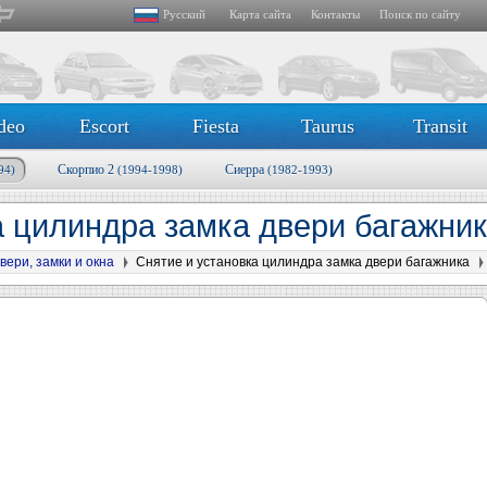
Русский
Карта сайта
Контакты
Поиск по сайту
deo
Escort
Fiesta
Taurus
Transit
Скорпио 2
Сиерра
94)
(1994-1998)
(1982-1993)
а цилиндра замка двери багажни
вери, замки и окна
Снятие и установка цилиндра замка двери багажника