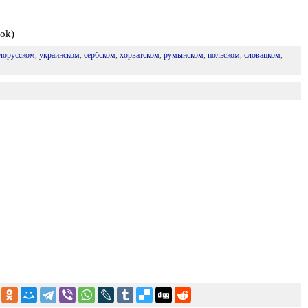
ok)
лорусском
,
украинском
,
сербском
,
хорватском
,
румынском
,
польском
,
словацком
,