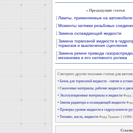
« Предыдущие статьи
Лампы, применяемые на автомобиле
Моменты затяжки резьбовых соедине
Замена охлаждающей жидкости
Замена тормозной жидкости в гидроп
тормозов и выключения сцепления
Замена ремня привода газораспреде
механизма и его натяжного ролика
Смотрите другие похожие статьи для автом
• Бачок для тормозной жидкости - снятие и устан
• Смазочные материалы, рабочие жидкости и дав
• Эксплуатационные материалы и жидкости
Форд Э
• Замена радиатора и охлаждающей жидкости
Форд
• Проверка уровня жидкости в гидроусилителе ру
• Топливо, масла, жидкости
Форд Транзит 2 (1986-
Ссылка