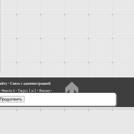
сайту
•
Связь с администрацией
•
Фиеста 4
•
Таурус 1 и 2
•
Фьюжн
•
электрооборудование
•
Продолжить