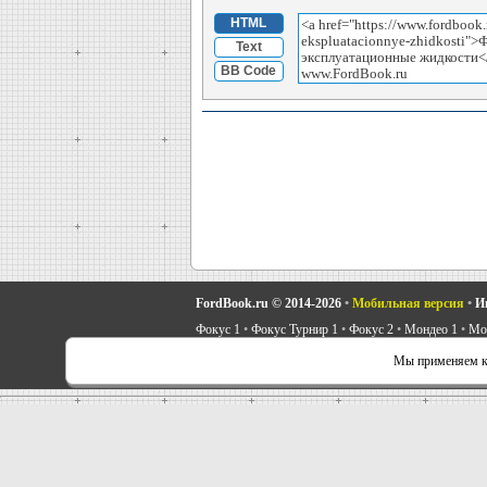
HTML
Text
BB Code
FordBook.ru © 2014-2026
•
Мобильная версия
•
И
Фокус 1
•
Фокус Турнир 1
•
Фокус 2
•
Мондео 1
•
Мон
Скорпио 1
•
Скорпио 2
•
Сиерра
•
Транзит 2
•
Автоно
Мы применяем ку
Советы автовладельцу