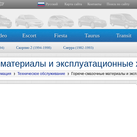
Русский
Карта сайта
Контакты
Поиск по сайту
deo
Escort
Fiesta
Taurus
Transit
Скорпио 2
Сиерра
94)
(1994-1998)
(1982-1993)
 материалы и эксплуатационные
рмация
Техническое обслуживание
Горюче-смазочные материалы и экс