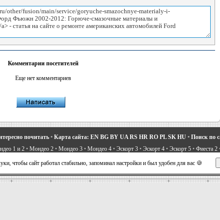
Комментарии посетителей
Еще нет комментариев
нтересно почитать
•
Карта сайта:
EN
BG
BY
UA
RS
HR
RO
PL
SK
HU
•
Поиск по 
део 1 и 2
•
Мондео 2
•
Мондео 3
•
Мондео 4
•
Эскорт 3
•
Эскорт 4
•
Эскорт 5
•
Фиеста 2
вости про Форд
•
Устройство легковых машин
•
Автоматические трансмиссии
•
Силовое 
ки, чтобы сайт работал стабильно, запоминал настройки и был удобен для вас 🍪