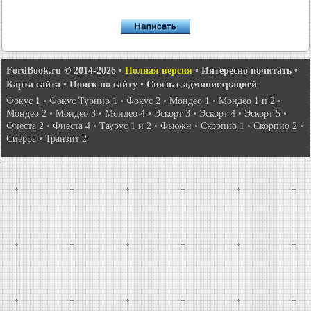
FordBook.ru © 2014-2026
•
Полная версия
•
Интересно почитать
•
Карта сайта
•
Поиск по сайту
•
Связь с администрацией
Фокус 1
•
Фокус Турнир 1
•
Фокус 2
•
Мондео 1
•
Мондео 1 и 2
•
Мондео 2
•
Мондео 3
•
Мондео 4
•
Эскорт 3
•
Эскорт 4
•
Эскорт 5
•
Фиеста 2
•
Фиеста 4
•
Таурус 1 и 2
•
Фьюжн
•
Скорпио 1
•
Скорпио 2
•
Сиерра
•
Транзит 2