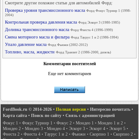
Смотрите другие похожие статьи для автомобилей Форд:
Проверка уровня трансмиссионного масла
Форд Фокус Турнир 1 (1998-
2004)
Контрольная проверка давления масла
Форд Эскорт 3 (1980-1985)
Доливка трансмиссионного масла
Форд Фиеста 4 (1996-1999)
Смена моторного масла и фильтра
Форд Таурус 1 и 2 (1986-1994)
Упало давление масла
Форд Фьюжн (2002-2012)
Топливо, масла, жидкости
Форд Транзит 2 (1986-2000, дизель)
Комментарии посетителей
Еще нет комментариев
FordBook.ru © 2014-2026
•
Полная версия
•
Интересно почитать
•
Карта сайта
•
Поиск по сайту
•
Связь с администрацией
Фокус 1
•
Фокус Турнир 1
•
Фокус 2
•
Мондео 1
•
Мондео 1 и 2
•
Мондео 2
•
Мондео 3
•
Мондео 4
•
Эскорт 3
•
Эскорт 4
•
Эскорт 5
•
Фиеста 2
•
Фиеста 4
•
Таурус 1 и 2
•
Фьюжн
•
Скорпио 1
•
Скорпио 2
•