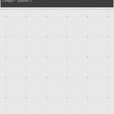
Сиерра
•
Транзит 2