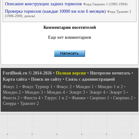
Описание конструкции задних тормозов
Форд Скорпио 1 (1985-1994)
Проверка тормозов (каждые 10000 км или 6 месяцев)
Форд Транзит 2
(1986-2000, дизель)
Комментарии посетителей
Еще нет комментариев
FordBook.ru © 2014-2026
•
Полная версия
•
Интересно почитать
•
Карта сайта
•
Поиск по сайту
•
Связь с администрацией
Фокус 1
•
Фокус Турнир 1
•
Фокус 2
•
Мондео 1
•
Мондео 1 и 2
•
Мондео 2
•
Мондео 3
•
Мондео 4
•
Эскорт 3
•
Эскорт 4
•
Эскорт 5
•
Фиеста 2
•
Фиеста 4
•
Таурус 1 и 2
•
Фьюжн
•
Скорпио 1
•
Скорпио 2
•
Сиерра
•
Транзит 2